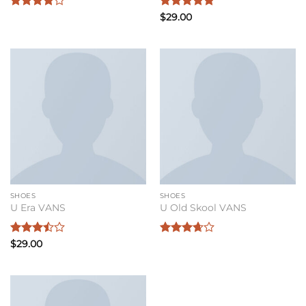
Bewertet
Bewertet
$
29.00
mit
4
mit
5
von
von 5
5
SHOES
SHOES
U Era VANS
U Old Skool VANS
Bewertet
Bewertet
$
29.00
mit
3.5
mit
3.67
von 5
von 5